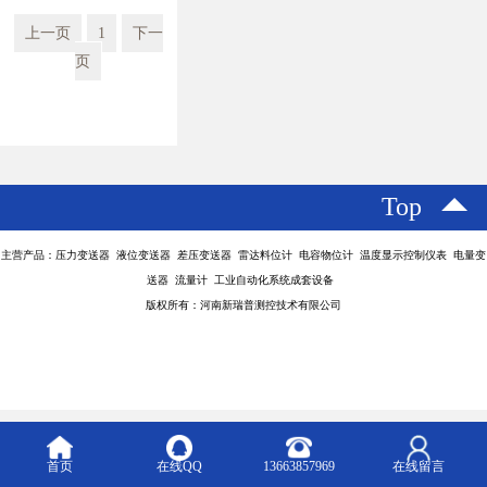
上一页
1
下一
页
Top
主营产品：压力变送器 液位变送器 差压变送器 雷达料位计 电容物位计 温度显示控制仪表 电量变
送器 流量计 工业自动化系统成套设备
版权所有：河南新瑞普测控技术有限公司
首页
在线QQ
13663857969
在线留言