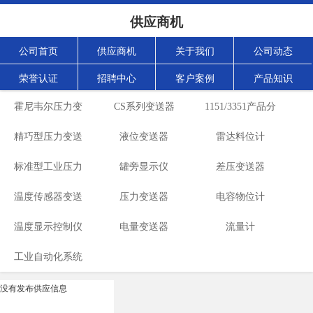
供应商机
公司首页
供应商机
关于我们
公司动态
荣誉认证
招聘中心
客户案例
产品知识
霍尼韦尔压力变
CS系列变送器
1151/3351产品分
精巧型压力变送
送器
液位变送器
雷达料位计
类
标准型工业压力
器
罐旁显示仪
差压变送器
温度传感器变送
变送器
压力变送器
电容物位计
温度显示控制仪
器
电量变送器
流量计
工业自动化系统
表
成套设备
没有发布供应信息