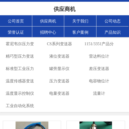
供应商机
公司首页
供应商机
关于我们
公司动态
荣誉认证
招聘中心
客户案例
产品知识
霍尼韦尔压力变
CS系列变送器
1151/3351产品分
精巧型压力变送
送器
液位变送器
雷达料位计
类
标准型工业压力
器
罐旁显示仪
差压变送器
温度传感器变送
变送器
压力变送器
电容物位计
温度显示控制仪
器
电量变送器
流量计
工业自动化系统
表
成套设备