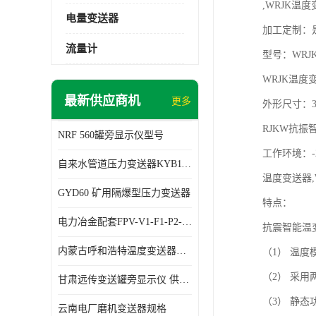
,WRJK温度
电量变送器
加工定制：是
流量计
型号：WRJK-
WRJK温度变
最新供应商机
更多
外形尺寸：3
RJKW抗振
NRF 560罐旁显示仪型号
工作环境：-25
自来水管道压力变送器KYB11G03M2型号 使用方便
温度变送器,
GYD60 矿用隔爆型压力变送器
特点：

电力冶金配套FPV-V1-F1-P2-03电压变送器
抗震智能温
内蒙古呼和浩特温度变送器配套罐旁显示仪供应 性能稳定
（1） 温
（2） 采用
甘肃远传变送罐旁显示仪 供应及时
（3） 静态
云南电厂磨机变送器规格