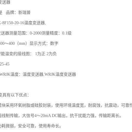
变送器

   品牌：新瑞普

8F150-20-16温度变送器,

送器测量范围：0-2000测量精度：0.1级

00～400（mm）显示方式：数字

智能温变的接线图： 1为正 2为负

-45

WRJK温度：温度变送器,WRJK温度变送器

变具有以下优点：

度模块采用环氧树脂或硅胶封装，使用环境温度宽，耐腐蚀，抗震动，可靠性
两线制传输，大信号4～20mA DC输出，抗干扰能力强，传输距离长。

功耗微弱，安全可靠，使用寿命长。
