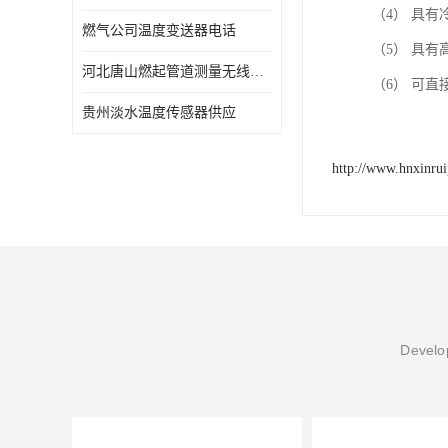
（4） 具
燃气公司温度变送器电话
（5） 具有
河北唐山燃起管道测量无线压力变送器型号 性能稳定
贵州淡水温度传感器供应
http://www.hnxinru
Develop