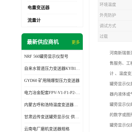
环境温度
电量变送器
外壳防护
流量计
调试方式
过载
最新供应商机
更多
河南新瑞普
NRF 560罐旁显示仪型号
售服务、工
自来水管道压力变送器KYB11G03M2型号 使用方便
计 、温度
GYD60 矿用隔爆型压力变送器
罐旁显示仪
电力冶金配套FPV-V1-F1-P2-03电压变送器
器内液体或
罐旁显示仪
内蒙古呼和浩特温度变送器配套罐旁显示仪供应 性能稳定
的数字或图
甘肃远传变送罐旁显示仪 供应及时
罐旁显示仪
云南电厂磨机变送器规格