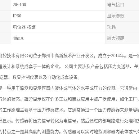
20~100
电气接口
IP66
显示参数
电位器 按键
功耗
40mA
较大视距
测控技术有限公司位于郑州市高新技术产业开发区，成立于2014年。是
程设计和系统成套于一体的企业。 公司主要涉及产品包括压力变送器、
变送器、数显控制仪表以及自动化成套设备。
是一种用于监测和显示容器内液体或气体的水平或压力的仪器。它通常由
气体的状态。罐旁显示仪在许多工业和商业应用中被广泛使用，如化工厂
的工作原理主要基于压力传感技术。它通常通过一个压力传感器来测量容
形显示。传感器将压力信号转化为电信号，然后通过内部电路进行处理和
的特点之一是其高度的测量能力。传感器可以实时地监测容器内液体或气