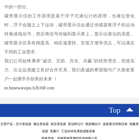
中的一部分。
罐旁显示仪的工作原理是基于浮子式液位计的原理，当液位变化
时，浮子会随之上下运动，罐旁显示仪会通过传感器将浮子的运动
转换成电信号，然后将信号传输到显示屏上，显示出液位的高度。
罐旁显示仪具有精度高、响应速度快、安装方便等优点，可以满足
不同的工业需求。
我们公司始终秉承“诚信、互助、共生、共赢”的经营理念，凭借实
力、出众品质建立良好合作关系，我们真诚的希望能与广大新老客
户一起携手共创美好未来 ！
m.hnnewsruipu.b2b168.com
Top
主营产品：压力变送器 液位变送器 差压变送器 雷达料位计 电容物位计 温度显示控制仪表 电量变
送器 流量计 工业自动化系统成套设备
版权所有：河南新瑞普测控技术有限公司