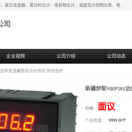
河南新瑞普测控技术有限公司主营：压力变送器、液位变送器、差压变送器、雷达料位计、电容物位计、温度显示控制仪表、电量变送器、流量计、工业自动化系统成套设备。
公司
企业视频
公司介绍
公司动态
01远传变送罐旁显示仪供应 供应及时
新疆伊犁NRP501
面议
价格：
产品数量：
9999.00个