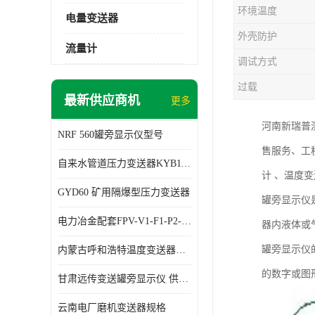
环境温度
电量变送器
外壳防护
流量计
调试方式
过载
最新供应商机
更多
河南新瑞普
NRF 560罐旁显示仪型号
售服务、工
自来水管道压力变送器KYB11G03M2型号 使用方便
计 、温度
GYD60 矿用隔爆型压力变送器
罐旁显示仪
电力冶金配套FPV-V1-F1-P2-03电压变送器
器内液体或
罐旁显示仪
内蒙古呼和浩特温度变送器配套罐旁显示仪供应 性能稳定
的数字或图
甘肃远传变送罐旁显示仪 供应及时
云南电厂磨机变送器规格