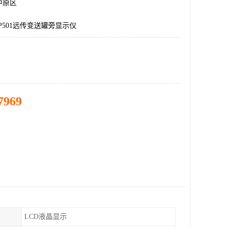
中原区
P501远传变送罐旁显示仪
7969
LCD液晶显示