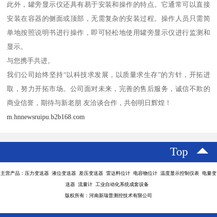
此外，罐旁显示仪还具有易于安装和操作的特点。它通常可以直接
安装在容器的侧面或顶部，无需复杂的安装过程。操作人员只需简
单地按照说明书进行操作，即可轻松地使用罐旁显示仪进行监测和
显示。
与您携手共进。
我们公司始终坚持“以科技求发展，以质量求生存”的方针，开拓进
取，努力开拓市场。公司面对未来，完善的售后服务，诚信不欺的
商业信誉，期待与新老朋 友洽谈合作，共创明日辉煌！
m.hnnewsruipu.b2b168.com
Top
主营产品：压力变送器 液位变送器 差压变送器 雷达料位计 电容物位计 温度显示控制仪表 电量变
送器 流量计 工业自动化系统成套设备
版权所有：河南新瑞普测控技术有限公司