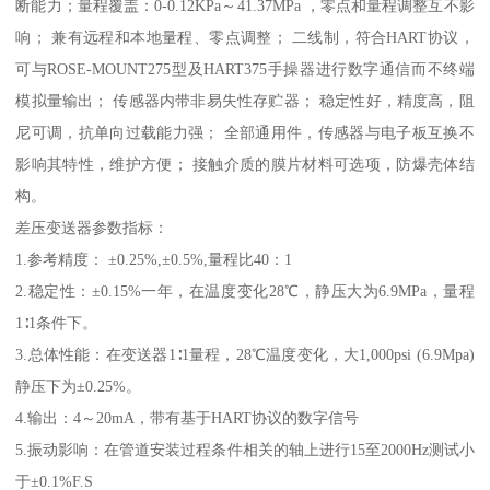
断能力；量程覆盖：0-0.12KPa～41.37MPa ，零点和量程调整互不影
响； 兼有远程和本地量程、零点调整； 二线制，符合HART协议，
可与ROSE-MOUNT275型及HART375手操器进行数字通信而不终端
模拟量输出； 传感器内带非易失性存贮器； 稳定性好，精度高，阻
尼可调，抗单向过载能力强； 全部通用件，传感器与电子板互换不
影响其特性，维护方便； 接触介质的膜片材料可选项，防爆壳体结
构。
差压变送器参数指标：
1.参考精度： ±0.25%,±0.5%,量程比40：1
2.稳定性：±0.15%一年，在温度变化28℃，静压大为6.9MPa，量程
1∶1条件下。
3.总体性能：在变送器1∶1量程，28℃温度变化，大1,000psi (6.9Mpa)
静压下为±0.25%。
4.输出：4～20mA，带有基于HART协议的数字信号
5.振动影响：在管道安装过程条件相关的轴上进行15至2000Hz测试小
于±0.1%F.S