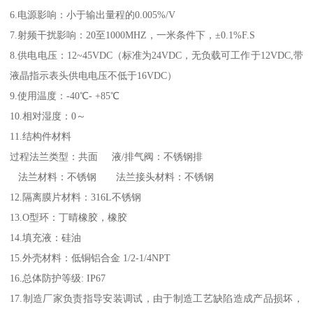
6.电源影响：小于输出量程的0.005%/V
7.射频干扰影响：20至1000MHZ，一米条件下，±0.1%F.S
8.供电电压：12~45VDC（标准为24VDC，无负载可工作于12VDC,带
液晶指示表头供电电压不低于16VDC）
9.使用温度：-40℃- +85℃
10.相对湿度：0～
11.结构件材料
过程法兰类型：共面 液/排气阀：不锈钢排
法兰材料：不锈钢 法兰接头材料：不锈钢
12.隔离膜片材料：316L不锈钢
13.O型环：丁晴橡胶，橡胶
14.填充液：硅油
15.外壳材料：低铜铝合金 1/2-1/4NPT
16.总体防护等级: IP67
17.制造厂家负责指导安装调试，由于制造工艺缺陷造成产品损坏，