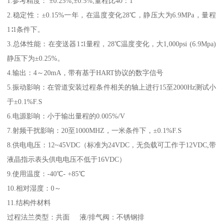
1.参考精度： ±0.25%,±0.5%,量程比40：1
2.稳定性：±0.15%一年，在温度变化28℃，静压大为6.9MPa，量程
1∶1条件下。
3.总体性能：在变送器1∶1量程，28℃温度变化，大1,000psi (6.9Mpa)
静压下为±0.25%。
4.输出：4～20mA，带有基于HART协议的数字信号
5.振动影响：在管道安装过程条件相关的轴上进行15至2000Hz测试小
于±0.1%F.S
6.电源影响：小于输出量程的0.005%/V
7.射频干扰影响：20至1000MHZ，一米条件下，±0.1%F.S
8.供电电压：12~45VDC（标准为24VDC，无负载可工作于12VDC,带
液晶指示表头供电电压不低于16VDC）
9.使用温度：-40℃- +85℃
10.相对湿度：0～
11.结构件材料
过程法兰类型：共面 液/排气阀：不锈钢排