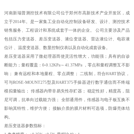
河南新瑞普测控技术有限公司位于郑州市高新技术产业开发区，成
立于2014年。是一家集工业自动化控制设备研发、设计、测控技术
销售服务、工程设计和系统成套于一体的企业。 公司主要涉及产品
包括压力变送器、差压变送器、液位变送器、雷达液位计、电容液
位计 、温度变送器、数显控制仪表以及自动化成套设备。
差压变送器采用了微处理器而使灵活性增大，功能强；具有的自诊
断能力；量程覆盖：0-0.12KPa～41.37MPa ，零点和量程调整互不影
响； 兼有远程和本地量程、零点调整； 二线制，符合HART协议，
可与ROSE-MOUNT275型及HART375手操器进行数字通信而不终端
模拟量输出； 传感器内带非易失性存贮器； 稳定性好，精度高，阻
尼可调，抗单向过载能力强； 全部通用件，传感器与电子板互换不
影响其特性，维护方便； 接触介质的膜片材料可选项，防爆壳体结
构。
差压变送器参数指标：