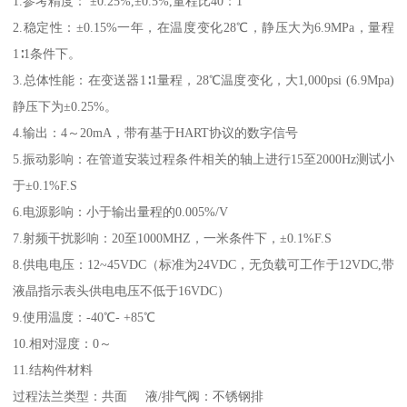
1.参考精度： ±0.25%,±0.5%,量程比40：1
2.稳定性：±0.15%一年，在温度变化28℃，静压大为6.9MPa，量程
1∶1条件下。
3.总体性能：在变送器1∶1量程，28℃温度变化，大1,000psi (6.9Mpa)
静压下为±0.25%。
4.输出：4～20mA，带有基于HART协议的数字信号
5.振动影响：在管道安装过程条件相关的轴上进行15至2000Hz测试小
于±0.1%F.S
6.电源影响：小于输出量程的0.005%/V
7.射频干扰影响：20至1000MHZ，一米条件下，±0.1%F.S
8.供电电压：12~45VDC（标准为24VDC，无负载可工作于12VDC,带
液晶指示表头供电电压不低于16VDC）
9.使用温度：-40℃- +85℃
10.相对湿度：0～
11.结构件材料
过程法兰类型：共面 液/排气阀：不锈钢排