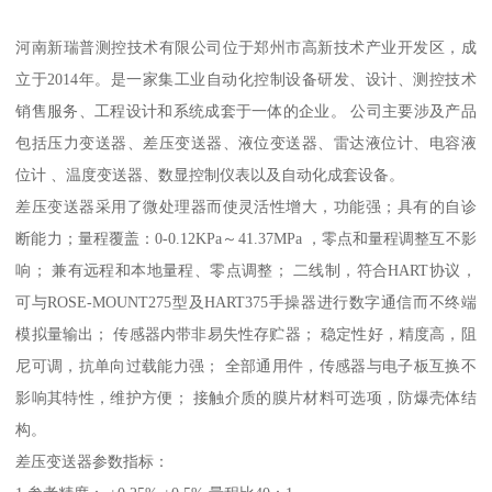
河南新瑞普测控技术有限公司位于郑州市高新技术产业开发区，成
立于2014年。是一家集工业自动化控制设备研发、设计、测控技术
销售服务、工程设计和系统成套于一体的企业。 公司主要涉及产品
包括压力变送器、差压变送器、液位变送器、雷达液位计、电容液
位计 、温度变送器、数显控制仪表以及自动化成套设备。
差压变送器采用了微处理器而使灵活性增大，功能强；具有的自诊
断能力；量程覆盖：0-0.12KPa～41.37MPa ，零点和量程调整互不影
响； 兼有远程和本地量程、零点调整； 二线制，符合HART协议，
可与ROSE-MOUNT275型及HART375手操器进行数字通信而不终端
模拟量输出； 传感器内带非易失性存贮器； 稳定性好，精度高，阻
尼可调，抗单向过载能力强； 全部通用件，传感器与电子板互换不
影响其特性，维护方便； 接触介质的膜片材料可选项，防爆壳体结
构。
差压变送器参数指标：