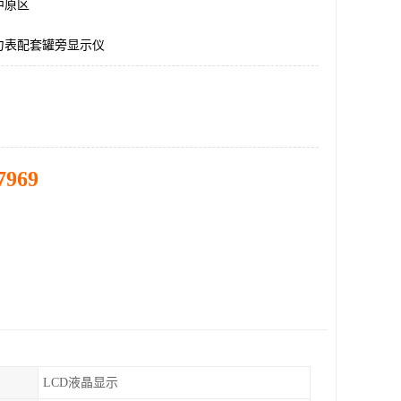
中原区
力表配套罐旁显示仪
7969
LCD液晶显示