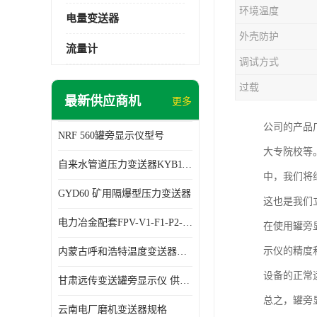
环境温度
电量变送器
外壳防护
流量计
调试方式
过载
最新供应商机
更多
公司的产品
NRF 560罐旁显示仪型号
大专院校等
自来水管道压力变送器KYB11G03M2型号 使用方便
中，我们将
GYD60 矿用隔爆型压力变送器
这也是我们
电力冶金配套FPV-V1-F1-P2-03电压变送器
在使用罐旁
示仪的精度
内蒙古呼和浩特温度变送器配套罐旁显示仪供应 性能稳定
设备的正常
甘肃远传变送罐旁显示仪 供应及时
总之，罐旁
云南电厂磨机变送器规格