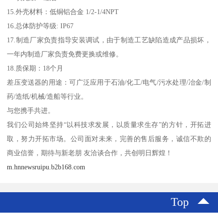
15.外壳材料：低铜铝合金 1/2-1/4NPT
16.总体防护等级: IP67
17.制造厂家负责指导安装调试，由于制造工艺缺陷造成产品损坏，
一年内制造厂家负责免费更换或维修。
18.质保期：18个月
差压变送器的用途：可广泛应用于石油/化工/电气/污水处理/冶金/制
药/造纸/机械/造船等行业。
与您携手共进。
我们公司始终坚持“以科技求发展，以质量求生存”的方针，开拓进
取，努力开拓市场。公司面对未来，完善的售后服务，诚信不欺的
商业信誉，期待与新老朋 友洽谈合作，共创明日辉煌！
m.hnnewsruipu.b2b168.com
Top