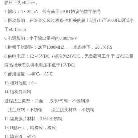
静压下为±0.25%。
4.输出：4～20mA，带有基于HART协议的数字信号
5.振动影响：在管道安装过程条件相关的轴上进行15至2000Hz测试小
于±0.1%F.S
6.电源影响：小于输出量程的0.005%/V
7.射频干扰影响：20至1000MHZ，一米条件下，±0.1%F.S
8.供电电压：12~45VDC（标准为24VDC，无负载可工作于12VDC,带
液晶指示表头供电电压不低于16VDC）
9.使用温度：-40℃- +85℃
10.相对湿度：0～
11.结构件材料
过程法兰类型：共面 液/排气阀：不锈钢排
法兰材料：不锈钢 法兰接头材料：不锈钢
12.隔离膜片材料：316L不锈钢
13.O型环：丁晴橡胶，橡胶
14.填充液：硅油