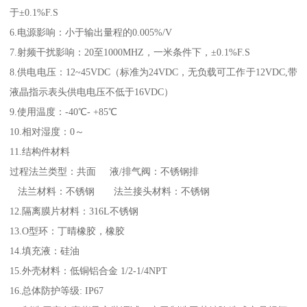
于±0.1%F.S
6.电源影响：小于输出量程的0.005%/V
7.射频干扰影响：20至1000MHZ，一米条件下，±0.1%F.S
8.供电电压：12~45VDC（标准为24VDC，无负载可工作于12VDC,带
液晶指示表头供电电压不低于16VDC）
9.使用温度：-40℃- +85℃
10.相对湿度：0～
11.结构件材料
过程法兰类型：共面 液/排气阀：不锈钢排
法兰材料：不锈钢 法兰接头材料：不锈钢
12.隔离膜片材料：316L不锈钢
13.O型环：丁晴橡胶，橡胶
14.填充液：硅油
15.外壳材料：低铜铝合金 1/2-1/4NPT
16.总体防护等级: IP67