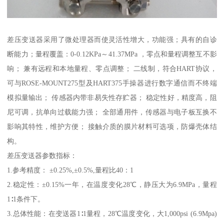
差压变送器采用了微处理器而使灵活性增大，功能强；具有的自诊
断能力；量程覆盖：0-0.12KPa～41.37MPa ，零点和量程调整互不影
响； 兼有远程和本地量程、零点调整； 二线制，符合HART协议，
可与ROSE-MOUNT275型及HART375手操器进行数字通信而不终端
模拟量输出； 传感器内带非易失性存贮器； 稳定性好，精度高，阻
尼可调，抗单向过载能力强； 全部通用件，传感器与电子板互换不
影响其特性，维护方便； 接触介质的膜片材料可选项，防爆壳体结
构。
差压变送器参数指标：
1.参考精度： ±0.25%,±0.5%,量程比40：1
2.稳定性：±0.15%一年，在温度变化28℃，静压大为6.9MPa，量程
1∶1条件下。
3.总体性能：在变送器1∶1量程，28℃温度变化，大1,000psi (6.9Mpa)