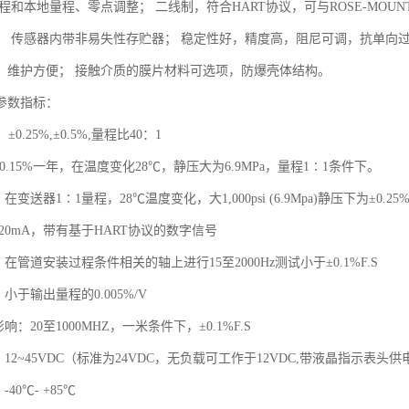
程和本地量程、零点调整； 二线制，符合HART协议，可与ROSE-MOUNT
； 传感器内带非易失性存贮器； 稳定性好，精度高，阻尼可调，抗单向
，维护方便； 接触介质的膜片材料可选项，防爆壳体结构。
参数指标：
±0.25%,±0.5%,量程比40：1
±0.15%一年，在温度变化28℃，静压大为6.9MPa，量程1∶1条件下。
在变送器1∶1量程，28℃温度变化，大1,000psi (6.9Mpa)静压下为±0.25
～20mA，带有基于HART协议的数字信号
：在管道安装过程条件相关的轴上进行15至2000Hz测试小于±0.1%F.S
小于输出量程的0.005%/V
响：20至1000MHZ，一米条件下，±0.1%F.S
：12~45VDC（标准为24VDC，无负载可工作于12VDC,带液晶指示表头供
40℃- +85℃