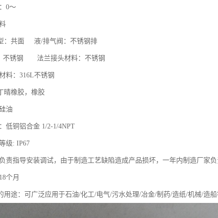
度：0～
材料
型：共面 液/排气阀：不锈钢排
：不锈钢 法兰接头材料：不锈钢
片材料：316L不锈钢
：丁晴橡胶，橡胶
：硅油
：低铜铝合金 1/2-1/4NPT
级: IP67
厂家负责指导安装调试，由于制造工艺缺陷造成产品损坏，一年内制造厂家
18个月
用途：可广泛应用于石油/化工/电气/污水处理/冶金/制药/造纸/机械/造