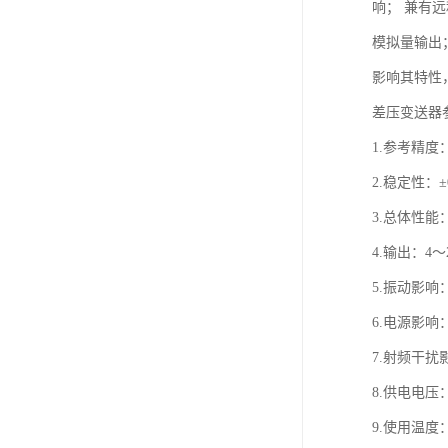
响； 兼有远
模拟量输出
影响其特性
差压变送器
1.参考精度： 
2.稳定性：
3.总体性能：
4.输出：4
5.振动影响
6.电源影响：
7.射频干扰影
8.供电电压
9.使用温度：-