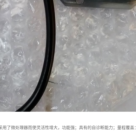
用了微处理器而使灵活性增大，功能强；具有的自诊断能力；量程覆盖：0-0.1