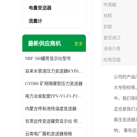
传感器
电量变送器
材质
流量计
封装
是否进口
最新供应商机
更多
适用介质
NRF 560罐旁显示仪型号
应用范围
自来水管道压力变送器KYB11G03M2型号 使用方便
公司的产品
GYD60 矿用隔爆型压力变送器
大专院校等
电力冶金配套FPV-V1-F1-P2-03电压变送器
中，我们将
内蒙古呼和浩特温度变送器配套罐旁显示仪供应 性能稳定
这也是我们
差压变送器采
甘肃远传变送罐旁显示仪 供应及时
响； 兼有远
云南电厂磨机变送器规格