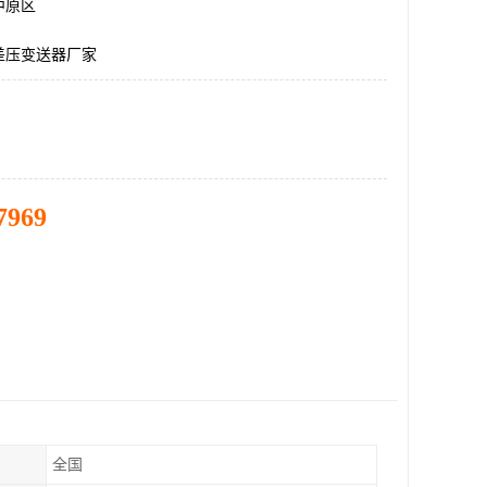
中原区
差压变送器厂家
7969
全国