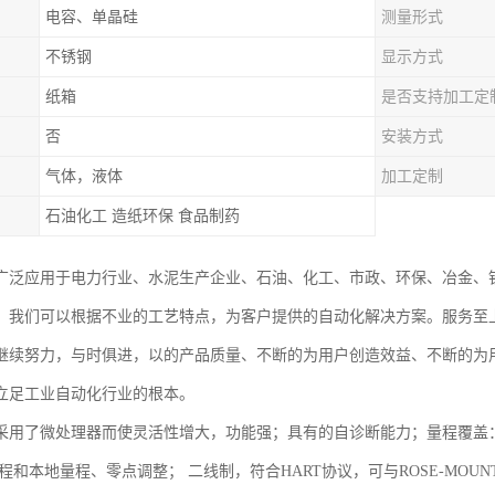
电容、单晶硅
测量形式
不锈钢
显示方式
纸箱
是否支持加工定
否
安装方式
气体，液体
加工定制
石油化工 造纸环保 食品制药
广泛应用于电力行业、水泥生产企业、石油、化工、市政、环保、冶金、
。我们可以根据不业的工艺特点，为客户提供的自动化解决方案。服务至
继续努力，与时俱进，以的产品质量、不断的为用户创造效益、不断的为
立足工业自动化行业的根本。
用了微处理器而使灵活性增大，功能强；具有的自诊断能力；量程覆盖：0-0.1
程和本地量程、零点调整； 二线制，符合HART协议，可与ROSE-MOUNT