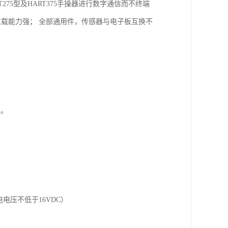
275型及HART375手操器进行数字通信而不终端
过载能力强； 全部通用件，传感器与电子板互换不
%。
电电压不低于16VDC）