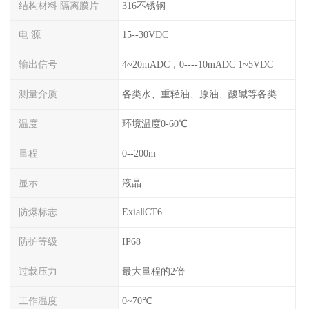
结构材料 隔离膜片
316不锈钢
电 源
15--30VDC
输出信号
4~20mADC，0----10mADC 1~5VDC
测量介质
各类水、重轻油、原油、酸碱等各类腐蚀液
温度
环境温度0-60℃
量程
0--200m
显示
液晶
防爆标志
ExiaⅡCT6
防护等级
IP68
过载压力
最大量程的2倍
工作温度
0~70℃