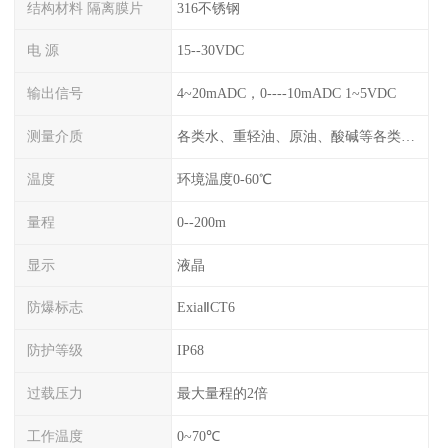
结构材料 隔离膜片
316不锈钢
电 源
15--30VDC
输出信号
4~20mADC，0----10mADC 1~5VDC
测量介质
各类水、重轻油、原油、酸碱等各类腐蚀液
温度
环境温度0-60℃
量程
0--200m
显示
液晶
防爆标志
ExiaⅡCT6
防护等级
IP68
过载压力
最大量程的2倍
工作温度
0~70℃