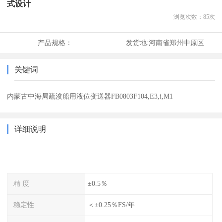
式设计
浏览次数：
85
次
产品规格：
发货地:
河南省郑州中原区
关键词
内蒙古中海局疏浚船用液位变送器FB0803F104,E3,i,M1
详细说明
精 度
±0.5％
稳定性
＜±0.25％FS/年