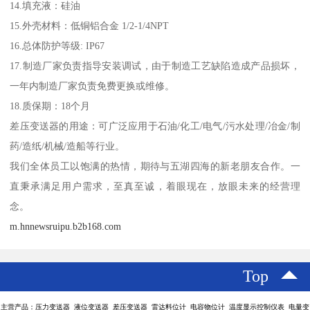
14.填充液：硅油
15.外壳材料：低铜铝合金 1/2-1/4NPT
16.总体防护等级: IP67
17.制造厂家负责指导安装调试，由于制造工艺缺陷造成产品损坏，
一年内制造厂家负责免费更换或维修。
18.质保期：18个月
差压变送器的用途：可广泛应用于石油/化工/电气/污水处理/冶金/制
药/造纸/机械/造船等行业。
我们全体员工以饱满的热情，期待与五湖四海的新老朋友合作。一
直秉承满足用户需求，至真至诚，着眼现在，放眼未来的经营理
念。
m.hnnewsruipu.b2b168.com
Top
主营产品：压力变送器 液位变送器 差压变送器 雷达料位计 电容物位计 温度显示控制仪表 电量变