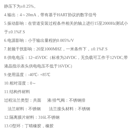
静压下为±0.25%。
4.输出：4～20mA，带有基于HART协议的数字信号
5.振动影响：在管道安装过程条件相关的轴上进行15至2000Hz测试小
于±0.1%F.S
6.电源影响：小于输出量程的0.005%/V
7.射频干扰影响：20至1000MHZ，一米条件下，±0.1%F.S
8.供电电压：12~45VDC（标准为24VDC，无负载可工作于12VDC,带
液晶指示表头供电电压不低于16VDC）
9.使用温度：-40℃- +85℃
10.相对湿度：0～
11.结构件材料
过程法兰类型：共面 液/排气阀：不锈钢排
法兰材料：不锈钢 法兰接头材料：不锈钢
12.隔离膜片材料：316L不锈钢
13.O型环：丁晴橡胶，橡胶