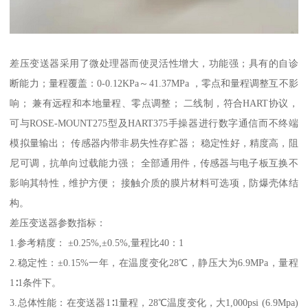
差压变送器采用了微处理器而使灵活性增大，功能强；具有的自诊
断能力；量程覆盖：0-0.12KPa～41.37MPa ，零点和量程调整互不影
响； 兼有远程和本地量程、零点调整； 二线制，符合HART协议，
可与ROSE-MOUNT275型及HART375手操器进行数字通信而不终端
模拟量输出； 传感器内带非易失性存贮器； 稳定性好，精度高，阻
尼可调，抗单向过载能力强； 全部通用件，传感器与电子板互换不
影响其特性，维护方便； 接触介质的膜片材料可选项，防爆壳体结
构。
差压变送器参数指标：
1.参考精度： ±0.25%,±0.5%,量程比40：1
2.稳定性：±0.15%一年，在温度变化28℃，静压大为6.9MPa，量程
1∶1条件下。
3.总体性能：在变送器1∶1量程，28℃温度变化，大1,000psi (6.9Mpa)