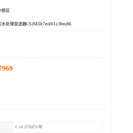
中原区
处理变送器CS26ED(7m)IEL(30m)BL
7969
＜±0.25％FS/年