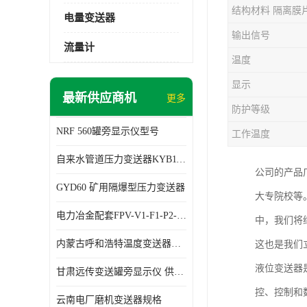
结构材料 隔离膜
电量变送器
输出信号
流量计
温度
显示
最新供应商机
更多
防护等级
NRF 560罐旁显示仪型号
工作温度
自来水管道压力变送器KYB11G03M2型号 使用方便
公司的产品
GYD60 矿用隔爆型压力变送器
大专院校等
电力冶金配套FPV-V1-F1-P2-03电压变送器
中，我们将
内蒙古呼和浩特温度变送器配套罐旁显示仪供应 性能稳定
这也是我们
液位变送器
甘肃远传变送罐旁显示仪 供应及时
控、控制和
云南电厂磨机变送器规格