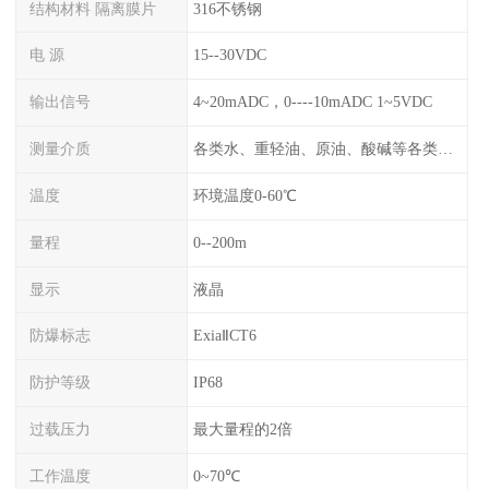
结构材料 隔离膜片
316不锈钢
电 源
15--30VDC
输出信号
4~20mADC，0----10mADC 1~5VDC
测量介质
各类水、重轻油、原油、酸碱等各类腐蚀液
温度
环境温度0-60℃
量程
0--200m
显示
液晶
防爆标志
ExiaⅡCT6
防护等级
IP68
过载压力
最大量程的2倍
工作温度
0~70℃