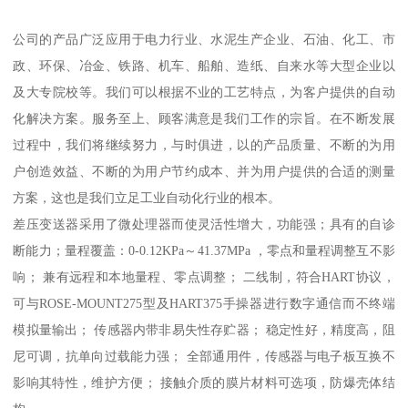
公司的产品广泛应用于电力行业、水泥生产企业、石油、化工、市
政、环保、冶金、铁路、机车、船舶、造纸、自来水等大型企业以
及大专院校等。我们可以根据不业的工艺特点，为客户提供的自动
化解决方案。服务至上、顾客满意是我们工作的宗旨。在不断发展
过程中，我们将继续努力，与时俱进，以的产品质量、不断的为用
户创造效益、不断的为用户节约成本、并为用户提供的合适的测量
方案，这也是我们立足工业自动化行业的根本。
差压变送器采用了微处理器而使灵活性增大，功能强；具有的自诊
断能力；量程覆盖：0-0.12KPa～41.37MPa ，零点和量程调整互不影
响； 兼有远程和本地量程、零点调整； 二线制，符合HART协议，
可与ROSE-MOUNT275型及HART375手操器进行数字通信而不终端
模拟量输出； 传感器内带非易失性存贮器； 稳定性好，精度高，阻
尼可调，抗单向过载能力强； 全部通用件，传感器与电子板互换不
影响其特性，维护方便； 接触介质的膜片材料可选项，防爆壳体结