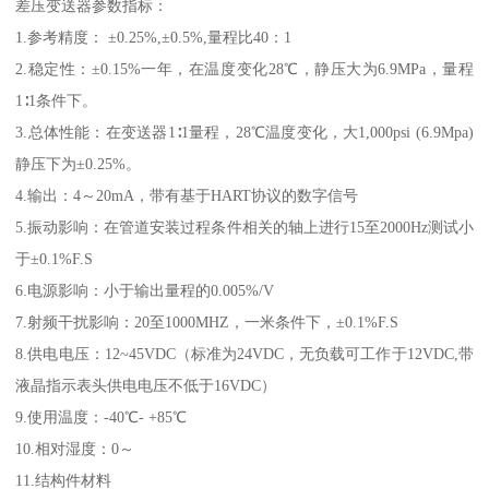
差压变送器参数指标：
1.参考精度： ±0.25%,±0.5%,量程比40：1
2.稳定性：±0.15%一年，在温度变化28℃，静压大为6.9MPa，量程
1∶1条件下。
3.总体性能：在变送器1∶1量程，28℃温度变化，大1,000psi (6.9Mpa)
静压下为±0.25%。
4.输出：4～20mA，带有基于HART协议的数字信号
5.振动影响：在管道安装过程条件相关的轴上进行15至2000Hz测试小
于±0.1%F.S
6.电源影响：小于输出量程的0.005%/V
7.射频干扰影响：20至1000MHZ，一米条件下，±0.1%F.S
8.供电电压：12~45VDC（标准为24VDC，无负载可工作于12VDC,带
液晶指示表头供电电压不低于16VDC）
9.使用温度：-40℃- +85℃
10.相对湿度：0～
11.结构件材料