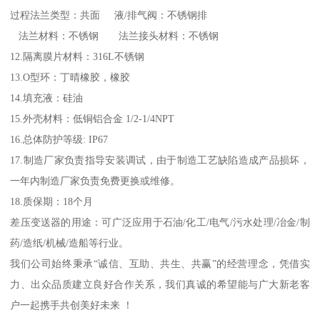
过程法兰类型：共面 液/排气阀：不锈钢排
法兰材料：不锈钢 法兰接头材料：不锈钢
12.隔离膜片材料：316L不锈钢
13.O型环：丁晴橡胶，橡胶
14.填充液：硅油
15.外壳材料：低铜铝合金 1/2-1/4NPT
16.总体防护等级: IP67
17.制造厂家负责指导安装调试，由于制造工艺缺陷造成产品损坏，
一年内制造厂家负责免费更换或维修。
18.质保期：18个月
差压变送器的用途：可广泛应用于石油/化工/电气/污水处理/冶金/制
药/造纸/机械/造船等行业。
我们公司始终秉承“诚信、互助、共生、共赢”的经营理念，凭借实
力、出众品质建立良好合作关系，我们真诚的希望能与广大新老客
户一起携手共创美好未来 ！