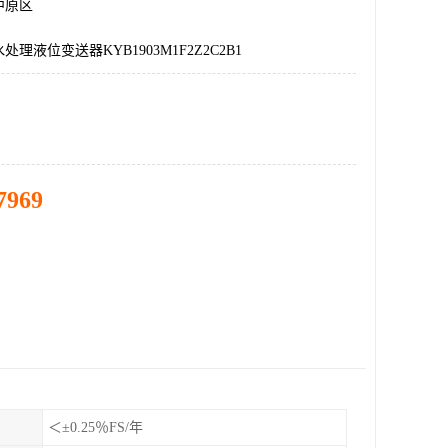
中原区
理液位变送器KYB1903M1F2Z2C2B1
7969
＜±0.25％FS/年