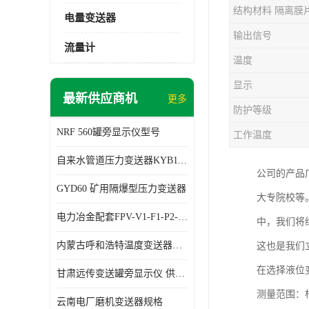
结构材料 隔离膜
电量变送器
输出信号
流量计
温度
显示
最新供应商机
更多
防护等级
NRF 560罐旁显示仪型号
工作温度
自来水管道压力变送器KYB11G03M2型号 使用方便
公司的产品
GYD60 矿用隔爆型压力变送器
大专院校等
电力冶金配套FPV-V1-F1-P2-03电压变送器
中，我们将
内蒙古呼和浩特温度变送器配套罐旁显示仪供应 性能稳定
这也是我们
在选择液位
甘肃远传变送罐旁显示仪 供应及时
测量范围：
云南电厂磨机变送器规格