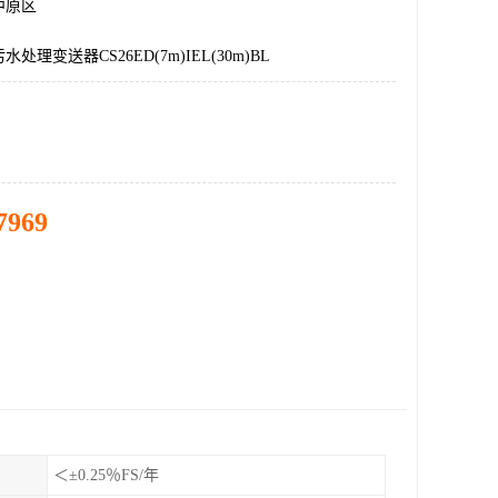
中原区
处理变送器CS26ED(7m)IEL(30m)BL
7969
＜±0.25％FS/年