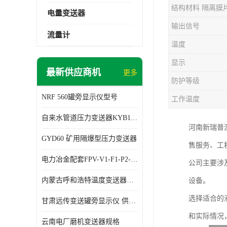
结构材料 隔离膜
电量变送器
输出信号
流量计
温度
显示
最新供应商机
更多
防护等级
NRF 560罐旁显示仪型号
工作温度
自来水管道压力变送器KYB11G03M2型号 使用方便
河南新瑞普
GYD60 矿用隔爆型压力变送器
售服务、工
电力冶金配套FPV-V1-F1-P2-03电压变送器
公司主要涉
内蒙古呼和浩特温度变送器配套罐旁显示仪供应 性能稳定
设备。
选择适合的
甘肃远传变送罐旁显示仪 供应及时
和实际情况
云南电厂磨机变送器规格