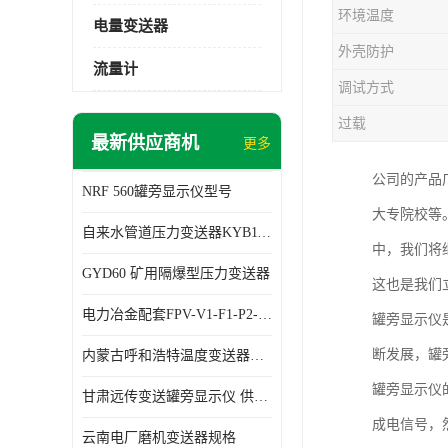
环境温度
电量变送器
外壳防护
流量计
调试方式
过载
最新供应商机
更多
公司的产品
NRF 560罐旁显示仪型号
大专院校等
自来水管道压力变送器KYB11G03M2型号 使用方便
中，我们将
GYD60 矿用隔爆型压力变送器
这也是我们
电力冶金配套FPV-V1-F1-P2-03电压变送器
罐旁显示仪
断发展，罐
内蒙古呼和浩特温度变送器配套罐旁显示仪供应 性能稳定
罐旁显示仪
甘肃远传变送罐旁显示仪 供应及时
成电信号，
云南电厂磨机变送器规格