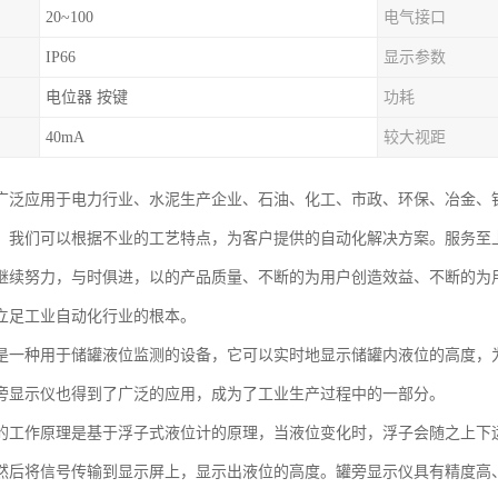
20~100
电气接口
IP66
显示参数
电位器 按键
功耗
40mA
较大视距
广泛应用于电力行业、水泥生产企业、石油、化工、市政、环保、冶金、
。我们可以根据不业的工艺特点，为客户提供的自动化解决方案。服务至
继续努力，与时俱进，以的产品质量、不断的为用户创造效益、不断的为
立足工业自动化行业的根本。
是一种用于储罐液位监测的设备，它可以实时地显示储罐内液位的高度，
旁显示仪也得到了广泛的应用，成为了工业生产过程中的一部分。
的工作原理是基于浮子式液位计的原理，当液位变化时，浮子会随之上下
然后将信号传输到显示屏上，显示出液位的高度。罐旁显示仪具有精度高