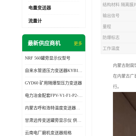
结构材料 隔离膜
电量变送器
输出信号
流量计
量程
防爆标志
最新供应商机
更多
工作温度
NRF 560罐旁显示仪型号
内蒙古耐腐
自来水管道压力变送器KYB11G03M2型号 使用方便
在内蒙古广
GYD60 矿用隔爆型压力变送器
行。
电力冶金配套FPV-V1-F1-P2-03电压变送器
内蒙古呼和浩特温度变送器配套罐旁显示仪供应 性能稳定
甘肃远传变送罐旁显示仪 供应及时
云南电厂磨机变送器规格