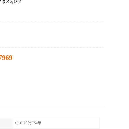
中原区沟赵乡
7969
＜±0.25％FS/年