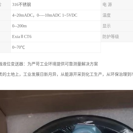
片
316不锈钢
电 源
4~20mADC，0----10mADC 1~5VDC
温度
0--200m
显示
ExiaⅡCT6
防护等级
0~70℃
蚀液位变送器：为严苛工业环境提供可靠测量解决方案
袤的土地上，工业发展日新月异，从能源开采到化工生产，从环保治理到