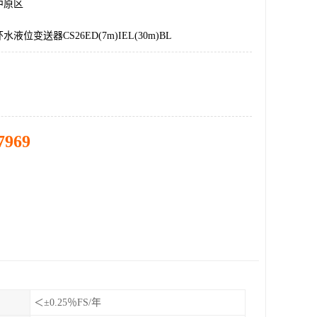
中原区
液位变送器CS26ED(7m)IEL(30m)BL
7969
＜±0.25％FS/年