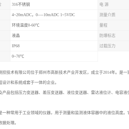
片
316不锈钢
电 源
4~20mADC，0----10mADC 1~5VDC
测量介质
环境温度0-60℃
量程
液晶
防爆标志
IP68
过载压力
0~70℃
测控技术有限公司位于郑州市高新技术产业开发区，成立于2014年。是
程设计和系统成套于一体的企业。
及产品包括压力变送器、差压变送器、液位变送器、雷达液位计、电容液
是一种常用于工业领域的仪器，用于测量和监测液体容器中的液位高度。
数据处理。