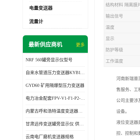
结构材料 隔离膜
电量变送器
输出信号
流量计
温度
显示
最新供应商机
更多
防护等级
NRF 560罐旁显示仪型号
工作温度
自来水管道压力变送器KYB11G03M2型号 使用方便
河南新瑞普
GYD60 矿用隔爆型压力变送器
售服务、工
电力冶金配套FPV-V1-F1-P2-03电压变送器
公司主要涉
内蒙古呼和浩特温度变送器配套罐旁显示仪供应 性能稳定
设备。
液位变送器
甘肃远传变送罐旁显示仪 供应及时
控、控制和
云南电厂磨机变送器规格