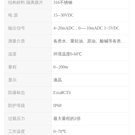
结构材料 隔离膜片
316不锈钢
电 源
15--30VDC
输出信号
4~20mADC，0----10mADC 1~5VDC
测量介质
各类水、重轻油、原油、酸碱等各类腐蚀液
温度
环境温度0-60℃
量程
0--200m
显示
液晶
防爆标志
ExiaⅡCT6
防护等级
IP68
过载压力
最大量程的2倍
工作温度
0~70℃