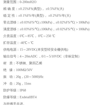
测量范围：0-200mH2O
精 确 度：±0.25%FS(典型)， ±0.5%FS(大)
稳 定 性：±0.1%FS/年(典型)， ±0.2%FS/年(大)
零点漂移：±0.03%FS/℃(≤100kPa)，±0.02%FS/℃(＞100kPa)
满度漂移：±0.03%FS/℃(≤100kPa)，±0.02%FS/℃(＞100kPa)
介质温度：0℃～85℃， 0℃～250 ℃
贮存温度：-40℃～℃
供电电源：15～28VDC(本安型经安全栅供电)
输出信号：4～20mADC ，0/1～5/10VDC（非标定制）
材 质：不锈钢、聚四乙烯
绝 缘：100MΩ/50V
振 动：20g，(20～5000)Hz
冲 击：20g，11ms
防护等级：IP68
防爆等级：ExdeiallBT4
与您携手共进。