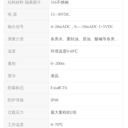
结构材料 隔离膜片
316不锈钢
电 源
15--30VDC
输出信号
4~20mADC，0----10mADC 1~5VDC
测量介质
各类水、重轻油、原油、酸碱等各类腐蚀液
温度
环境温度0-60℃
量程
0--200m
显示
液晶
防爆标志
ExiaⅡCT6
防护等级
IP68
过载压力
最大量程的2倍
工作温度
0~70℃