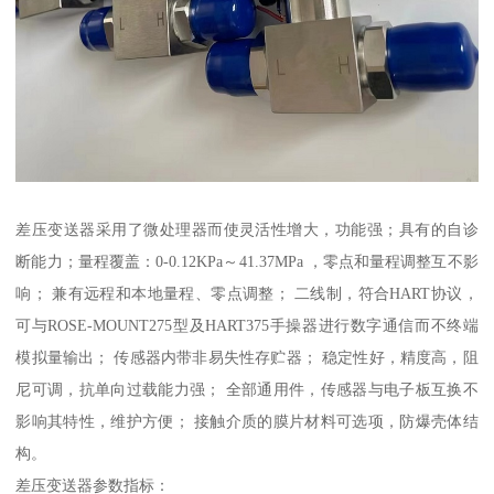
差压变送器采用了微处理器而使灵活性增大，功能强；具有的自诊
断能力；量程覆盖：0-0.12KPa～41.37MPa ，零点和量程调整互不影
响； 兼有远程和本地量程、零点调整； 二线制，符合HART协议，
可与ROSE-MOUNT275型及HART375手操器进行数字通信而不终端
模拟量输出； 传感器内带非易失性存贮器； 稳定性好，精度高，阻
尼可调，抗单向过载能力强； 全部通用件，传感器与电子板互换不
影响其特性，维护方便； 接触介质的膜片材料可选项，防爆壳体结
构。
差压变送器参数指标：