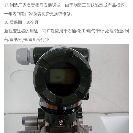
17.制造厂家负责指导安装调试，由于制造工艺缺陷造成产品损坏，
一年内制造厂家负责免费更换或维修。
18.质保期：18个月
差压变送器的用途：可广泛应用于石油/化工/电气/污水处理/冶金/制
药/造纸/机械/造船等行业。