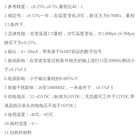
1.参考精度： ±0.25%,±0.5%,量程比40：1
2.稳定性：±0.15%一年，在温度变化28℃，静压大为6.9MPa，量程
1∶1条件下。
3.总体性能：在变送器1∶1量程，28℃温度变化，大1,000psi (6.9Mpa)
静压下为±0.25%。
4.输出：4～20mA，带有基于HART协议的数字信号
5.振动影响：在管道安装过程条件相关的轴上进行15至2000Hz测试小
于±0.1%F.S
6.电源影响：小于输出量程的0.005%/V
7.射频干扰影响：20至1000MHZ，一米条件下，±0.1%F.S
8.供电电压：12~45VDC（标准为24VDC，无负载可工作于12VDC,带
液晶指示表头供电电压不低于16VDC）
9.使用温度：-40℃- +85℃
10.相对湿度：0～
11.结构件材料