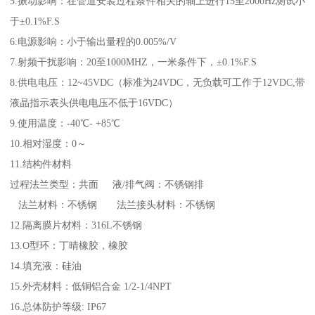
5.振动影响：在管道安装过程条件相关的轴上进行15至2000Hz测试小
于±0.1%F.S
6.电源影响：小于输出量程的0.005%/V
7.射频干扰影响：20至1000MHZ，一米条件下，±0.1%F.S
8.供电电压：12~45VDC（标准为24VDC，无负载可工作于12VDC,带
液晶指示表头供电电压不低于16VDC）
9.使用温度：-40℃- +85℃
10.相对湿度：0～
11.结构件材料
过程法兰类型：共面 液/排气阀：不锈钢排
法兰材料：不锈钢 法兰接头材料：不锈钢
12.隔离膜片材料：316L不锈钢
13.O型环：丁晴橡胶，橡胶
14.填充液：硅油
15.外壳材料：低铜铝合金 1/2-1/4NPT
16.总体防护等级: IP67