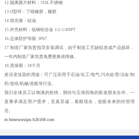
12.隔离膜片材料：316L不锈钢
13.O型环：丁晴橡胶，橡胶
14.填充液：硅油
15.外壳材料：低铜铝合金 1/2-1/4NPT
16.总体防护等级: IP67
17.制造厂家负责指导安装调试，由于制造工艺缺陷造成产品损坏，
一年内制造厂家负责免费更换或维修。
18.质保期：18个月
差压变送器的用途：可广泛应用于石油/化工/电气/污水处理/冶金/制
药/造纸/机械/造船等行业。
我们全体员工以饱满的热情，期待与五湖四海的新老朋友合作。一
直秉承满足用户需求，至真至诚，着眼现在，放眼未来的经营理
念。
m.hnnewsruipu.b2b168.com