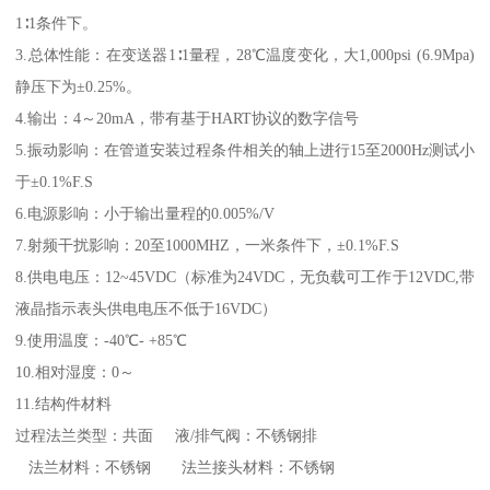
1∶1条件下。
3.总体性能：在变送器1∶1量程，28℃温度变化，大1,000psi (6.9Mpa)
静压下为±0.25%。
4.输出：4～20mA，带有基于HART协议的数字信号
5.振动影响：在管道安装过程条件相关的轴上进行15至2000Hz测试小
于±0.1%F.S
6.电源影响：小于输出量程的0.005%/V
7.射频干扰影响：20至1000MHZ，一米条件下，±0.1%F.S
8.供电电压：12~45VDC（标准为24VDC，无负载可工作于12VDC,带
液晶指示表头供电电压不低于16VDC）
9.使用温度：-40℃- +85℃
10.相对湿度：0～
11.结构件材料
过程法兰类型：共面 液/排气阀：不锈钢排
法兰材料：不锈钢 法兰接头材料：不锈钢