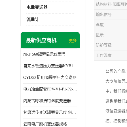
结构材料 隔离膜
电量变送器
输出信号
流量计
温度
显示
最新供应商机
更多
防护等级
NRF 560罐旁显示仪型号
工作温度
自来水管道压力变送器KYB11G03M2型号 使用方便
公司的产品
GYD60 矿用隔爆型压力变送器
大专院校等
电力冶金配套FPV-V1-F1-P2-03电压变送器
中，我们将
内蒙古呼和浩特温度变送器配套罐旁显示仪供应 性能稳定
这也是我们
液位变送器
甘肃远传变送罐旁显示仪 供应及时
控、控制和
云南电厂磨机变送器规格