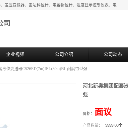
河南新瑞普测控技术有限公司主营：压力变送器、液位变送器、差压变送器、雷达料位计、电容物位计、温度显示控制仪表、电量变送器、流量计、工业自动化系统成套设备。
公司
企业视频
公司介绍
公司动态
位变送器CS26ED(7m)IEL(30m)BL 耐腐蚀型强
河北新奥集团配套液位变
强
面议
价格：
产品数量：
9999.00个