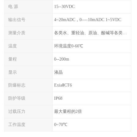
电 源
15--30VDC
输出信号
4~20mADC，0----10mADC 1~5VDC
测量介质
各类水、重轻油、原油、酸碱等各类腐蚀液
温度
环境温度0-60℃
量程
0--200m
显示
液晶
防爆标志
ExiaⅡCT6
防护等级
IP68
过载压力
最大量程的2倍
工作温度
0~70℃