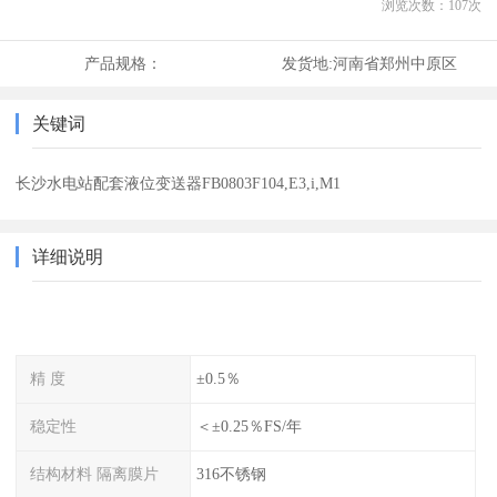
浏览次数：
107
次
产品规格：
发货地:
河南省郑州中原区
关键词
长沙水电站配套液位变送器FB0803F104,E3,i,M1
详细说明
精 度
±0.5％
稳定性
＜±0.25％FS/年
结构材料 隔离膜片
316不锈钢