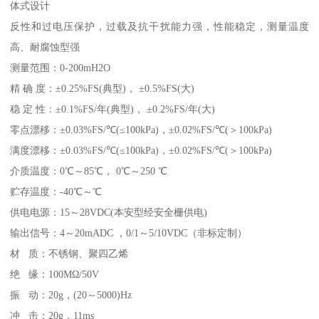
体式设计
反性和过电压保护，过载及抗干扰能力强，性能稳定，测量温度
高、耐腐蚀型强
测量范围：0-200mH2O
精 确 度：±0.25%FS(典型)， ±0.5%FS(大)
稳 定 性：±0.1%FS/年(典型)， ±0.2%FS/年(大)
零点漂移：±0.03%FS/℃(≤100kPa)，±0.02%FS/℃(＞100kPa)
满度漂移：±0.03%FS/℃(≤100kPa)，±0.02%FS/℃(＞100kPa)
介质温度：0℃～85℃， 0℃～250 ℃
贮存温度：-40℃～℃
供电电源：15～28VDC(本安型经安全栅供电)
输出信号：4～20mADC ，0/1～5/10VDC（非标定制）
材 质：不锈钢、聚四乙烯
绝 缘：100MΩ/50V
振 动：20g，(20～5000)Hz
冲 击：20g，11ms