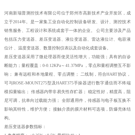
河南新瑞普测控技术有限公司位于郑州市高新技术产业开发区，成
立于2014年。是一家集工业自动化控制设备研发、设计、测控技术
销售服务、工程设计和系统成套于一体的企业。 公司主要涉及产品
包括压力变送器、差压变送器、液位变送器、雷达液位计、电容液
位计 、温度变送器、数显控制仪表以及自动化成套设备。
差压变送器采用了微处理器而使灵活性增大，功能强；具有的自诊
断能力；量程覆盖：0-0.12KPa～41.37MPa ，零点和量程调整互不影
响； 兼有远程和本地量程、零点调整； 二线制，符合HART协议，
可与ROSE-MOUNT275型及HART375手操器进行数字通信而不终端
模拟量输出； 传感器内带非易失性存贮器； 稳定性好，精度高，阻
尼可调，抗单向过载能力强； 全部通用件，传感器与电子板互换不
影响其特性，维护方便； 接触介质的膜片材料可选项，防爆壳体结
构。
差压变送器参数指标：