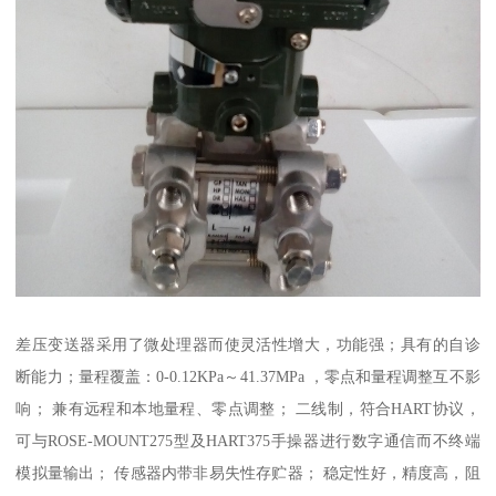
差压变送器采用了微处理器而使灵活性增大，功能强；具有的自诊
断能力；量程覆盖：0-0.12KPa～41.37MPa ，零点和量程调整互不影
响； 兼有远程和本地量程、零点调整； 二线制，符合HART协议，
可与ROSE-MOUNT275型及HART375手操器进行数字通信而不终端
模拟量输出； 传感器内带非易失性存贮器； 稳定性好，精度高，阻