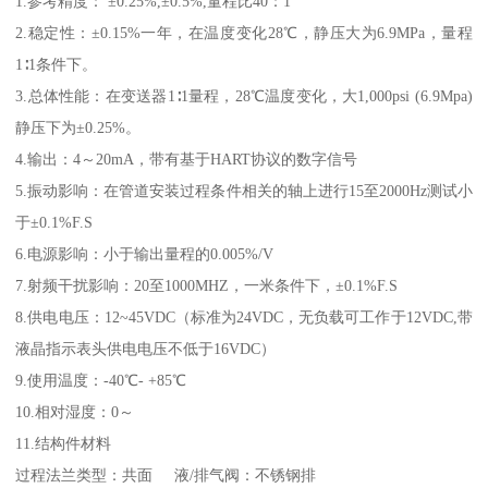
1.参考精度： ±0.25%,±0.5%,量程比40：1
2.稳定性：±0.15%一年，在温度变化28℃，静压大为6.9MPa，量程
1∶1条件下。
3.总体性能：在变送器1∶1量程，28℃温度变化，大1,000psi (6.9Mpa)
静压下为±0.25%。
4.输出：4～20mA，带有基于HART协议的数字信号
5.振动影响：在管道安装过程条件相关的轴上进行15至2000Hz测试小
于±0.1%F.S
6.电源影响：小于输出量程的0.005%/V
7.射频干扰影响：20至1000MHZ，一米条件下，±0.1%F.S
8.供电电压：12~45VDC（标准为24VDC，无负载可工作于12VDC,带
液晶指示表头供电电压不低于16VDC）
9.使用温度：-40℃- +85℃
10.相对湿度：0～
11.结构件材料
过程法兰类型：共面 液/排气阀：不锈钢排