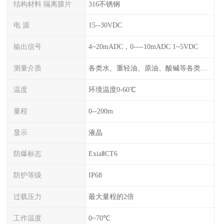
结构材料 隔离膜片
316不锈钢
电 源
15--30VDC
输出信号
4~20mADC，0----10mADC 1~5VDC
测量介质
各类水、重轻油、原油、酸碱等各类腐蚀液
温度
环境温度0-60℃
量程
0--200m
显示
液晶
防爆标志
ExiaⅡCT6
防护等级
IP68
过载压力
最大量程的2倍
工作温度
0~70℃