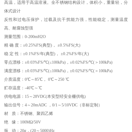
高温，适用于高温溶液。全不锈钢结构设计，体积小，重量轻，分
体式设计
反性和过电压保护，过载及抗干扰能力强，性能稳定，测量温度
高、耐腐蚀型强
测量范围：0-200mH2O
精 确 度：±0.25%FS(典型)， ±0.5%FS(大)
稳 定 性：±0.1%FS/年(典型)， ±0.2%FS/年(大)
零点漂移：±0.03%FS/℃(≤100kPa)，±0.02%FS/℃(＞100kPa)
满度漂移：±0.03%FS/℃(≤100kPa)，±0.02%FS/℃(＞100kPa)
介质温度：0℃～85℃， 0℃～250 ℃
贮存温度：-40℃～℃
供电电源：15～28VDC(本安型经安全栅供电)
输出信号：4～20mADC ，0/1～5/10VDC（非标定制）
材 质：不锈钢、聚四乙烯
绝 缘：100MΩ/50V
振 动：20g，(20～5000)Hz