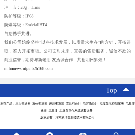
冲 击：20g，11ms
防护等级：IP68
防爆等级：ExdeiallBT4
与您携手共进。
我们公司始终坚持“以科技求发展，以质量求生存”的方针，开拓进
取，努力开拓市场。公司面对未来，完善的售后服务，诚信不欺的
商业信誉，期待与新老朋 友洽谈合作，共创明日辉煌！
m.hnnewsruipu.b2b168.com
Top
主营产品：压力变送器 液位变送器 差压变送器 雷达料位计 电容物位计 温度显示控制仪表 电量变
送器 流量计 工业自动化系统成套设备
版权所有：河南新瑞普测控技术有限公司