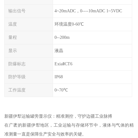
输出信号
4~20mADC，0----10mADC 1~5VDC
温度
环境温度0-60℃
量程
0--200m
显示
液晶
防爆标志
ExiaⅡCT6
防护等级
IP68
工作温度
0~70℃
新疆伊犁运输罐旁显示仪：精准测控，守护边疆工业脉搏
在广袤的新疆伊犁地区，工业运输与存储环节中，液体与气体的精
准测量一直是保障生产安全与效率的关键。