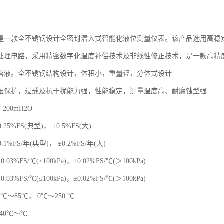
是一款全不锈钢设计全密封潜入式智能化液位测量仪表。该产品选用高稳
处理电路，采用精密数字化温度补偿技术及非线性修正技术，是一款高精
溶液。全不锈钢结构设计，体积小，重量轻，分体式设计
压保护，过载及抗干扰能力强，性能稳定，测量温度高、耐腐蚀型强
200mH2O
.25%FS(典型)， ±0.5%FS(大)
.1%FS/年(典型)， ±0.2%FS/年(大)
3%FS/℃(≤100kPa)，±0.02%FS/℃(＞100kPa)
3%FS/℃(≤100kPa)，±0.02%FS/℃(＞100kPa)
度：0℃～85℃， 0℃～250 ℃
40℃～℃