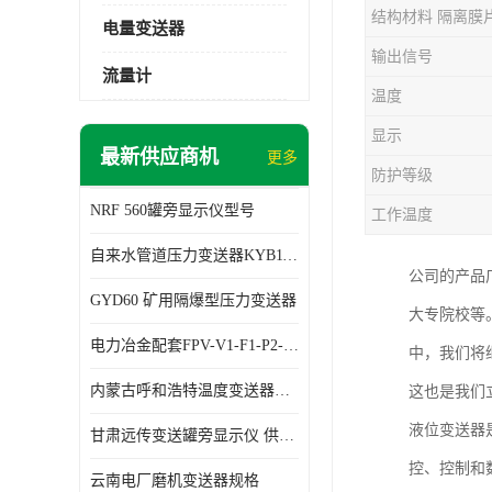
结构材料 隔离膜
电量变送器
输出信号
流量计
温度
显示
最新供应商机
更多
防护等级
NRF 560罐旁显示仪型号
工作温度
自来水管道压力变送器KYB11G03M2型号 使用方便
公司的产品
GYD60 矿用隔爆型压力变送器
大专院校等
电力冶金配套FPV-V1-F1-P2-03电压变送器
中，我们将
内蒙古呼和浩特温度变送器配套罐旁显示仪供应 性能稳定
这也是我们
液位变送器
甘肃远传变送罐旁显示仪 供应及时
控、控制和
云南电厂磨机变送器规格