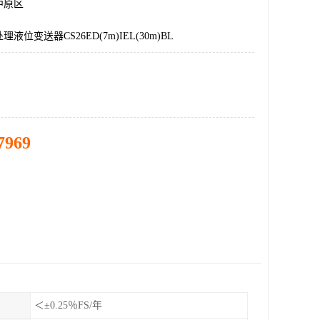
中原区
液位变送器CS26ED(7m)IEL(30m)BL
7969
＜±0.25％FS/年