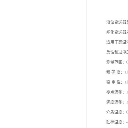
液位变送器
能化变送器
适用于高温
反性和过电
测量范围：0-
精 确 度：±0
稳 定 性：±0
零点漂移：±0.0
满度漂移：±0.0
介质温
贮存温度：-