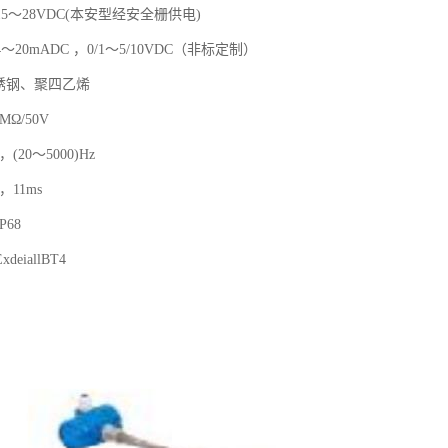
5～28VDC(本安型经安全栅供电)
20mADC ，0/1～5/10VDC（非标定制）
锈钢、聚四乙烯
MΩ/50V
(20～5000)Hz
，11ms
68
eiallBT4