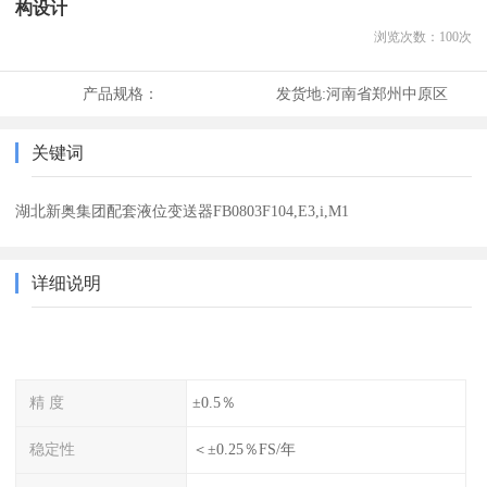
构设计
浏览次数：
100
次
产品规格：
发货地:
河南省郑州中原区
关键词
湖北新奥集团配套液位变送器FB0803F104,E3,i,M1
详细说明
精 度
±0.5％
稳定性
＜±0.25％FS/年