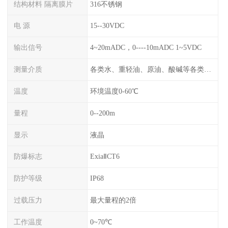
结构材料 隔离膜片
316不锈钢
电 源
15--30VDC
输出信号
4~20mADC，0----10mADC 1~5VDC
测量介质
各类水、重轻油、原油、酸碱等各类腐蚀液
温度
环境温度0-60℃
量程
0--200m
显示
液晶
防爆标志
ExiaⅡCT6
防护等级
IP68
过载压力
最大量程的2倍
工作温度
0~70℃