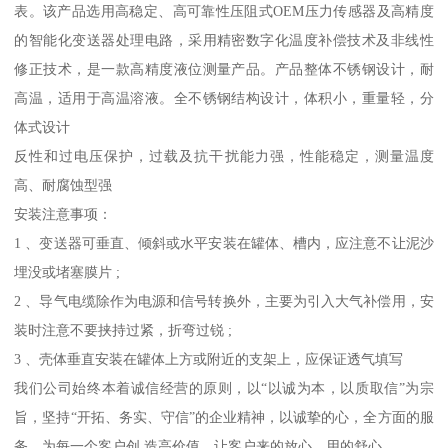
表。该产品选用高稳定、高可靠性压阻式OEM压力传感器及高精度
的智能化变送器处理电路，采用精密数字化温度补偿技术及非线性
修正技术，是一款高精度液位测量产品。产品整体不锈钢设计，耐
高温，适用于高温溶液。全不锈钢结构设计，体积小，重量轻，分
体式设计
反性和过电压保护，过载及抗干扰能力强，性能稳定，测量温度
高、耐腐蚀型强
安装注意事项：
1 、变送器可垂直、倾斜或水平安装在罐体、槽内，应注意不让泥沙
埋没或堵塞膜片 ;
2 、导气电缆除作为电源和信号转换外，主要为引入大气补偿用，安
装时注意不要挟持过紧，折弯过锐 ;
3 、壳体垂直安装在罐体上方或附近的支架上，应保证透气填写
我们公司始终本着诚信经营的原则，以“以诚为本，以质取信”为宗
旨，坚持“开拓、务实、守信”的企业精神，以诚挚的心，全方面的服
务，为每一个客户创 造高价值，让客户来的放心，用的舒心。