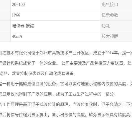
20~100
电气接口
IP66
显示参数
电位器 按键
功耗
40mA
较大视距
测控技术有限公司位于郑州市高新技术产业开发区，成立于2014年。是
程设计和系统成套于一体的企业。 公司主要涉及产品包括压力变送器、
变送器、数显控制仪表以及自动化成套设备。
是一种用于储罐液位监测的设备，它可以实时地显示储罐内液位的高度，
旁显示仪也得到了广泛的应用，成为了工业生产过程中的一部分。
的工作原理是基于浮子式液位计的原理，当液位变化时，浮子会随之上下
然后将信号传输到显示屏上，显示出液位的高度。罐旁显示仪具有精度高