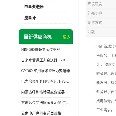
环境温度
电量变送器
外壳防护
流量计
调试方式
过载
最新供应商机
更多
河南新瑞普
NRF 560罐旁显示仪型号
售服务、工
自来水管道压力变送器KYB11G03M2型号 使用方便
计 、温度
GYD60 矿用隔爆型压力变送器
罐旁显示仪
电力冶金配套FPV-V1-F1-P2-03电压变送器
断发展，罐
罐旁显示仪
内蒙古呼和浩特温度变送器配套罐旁显示仪供应 性能稳定
成电信号，
甘肃远传变送罐旁显示仪 供应及时
工业需求。
云南电厂磨机变送器规格