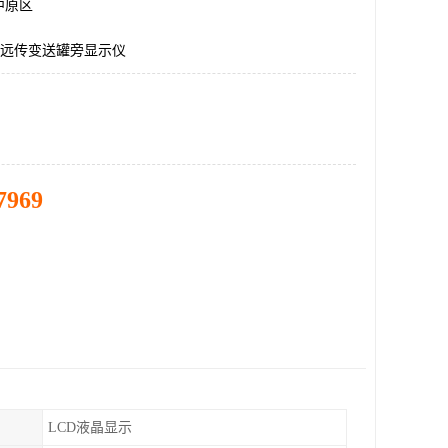
中原区
560远传变送罐旁显示仪
7969
LCD液晶显示