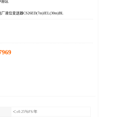
中原区
液位变送器CS26ED(7m)IEL(30m)BL
7969
＜±0.25％FS/年