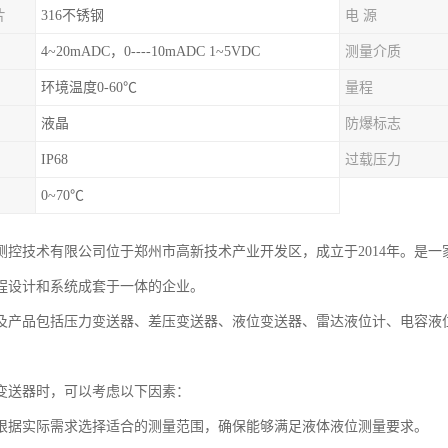
片
316不锈钢
电 源
4~20mADC，0----10mADC 1~5VDC
测量介质
环境温度0-60℃
量程
液晶
防爆标志
IP68
过载压力
0~70℃
测控技术有限公司位于郑州市高新技术产业开发区，成立于2014年。是
程设计和系统成套于一体的企业。
及产品包括压力变送器、差压变送器、液位变送器、雷达液位计、电容液
变送器时，可以考虑以下因素：
根据实际需求选择适合的测量范围，确保能够满足液体液位测量要求。