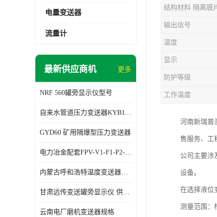
结构材料 隔离膜
电量变送器
输出信号
流量计
温度
显示
最新供应商机
更多
防护等级
NRF 560罐旁显示仪型号
工作温度
自来水管道压力变送器KYB11G03M2型号 使用方便
河南新瑞普
GYD60 矿用隔爆型压力变送器
售服务、工
电力冶金配套FPV-V1-F1-P2-03电压变送器
公司主要涉
内蒙古呼和浩特温度变送器配套罐旁显示仪供应 性能稳定
设备。
在选择液位
甘肃远传变送罐旁显示仪 供应及时
测量范围：
云南电厂磨机变送器规格