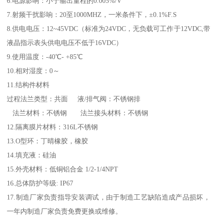
6.电源影响：小于输出量程的0.005%/V
7.射频干扰影响：20至1000MHZ，一米条件下，±0.1%F.S
8.供电电压：12~45VDC（标准为24VDC，无负载可工作于12VDC,带
液晶指示表头供电电压不低于16VDC）
9.使用温度：-40℃- +85℃
10.相对湿度：0～
11.结构件材料
过程法兰类型：共面 液/排气阀：不锈钢排
法兰材料：不锈钢 法兰接头材料：不锈钢
12.隔离膜片材料：316L不锈钢
13.O型环：丁晴橡胶，橡胶
14.填充液：硅油
15.外壳材料：低铜铝合金 1/2-1/4NPT
16.总体防护等级: IP67
17.制造厂家负责指导安装调试，由于制造工艺缺陷造成产品损坏，
一年内制造厂家负责免费更换或维修。