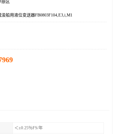
中原区
船用液位变送器FB0803F104,E3,i,M1
7969
＜±0.25％FS/年