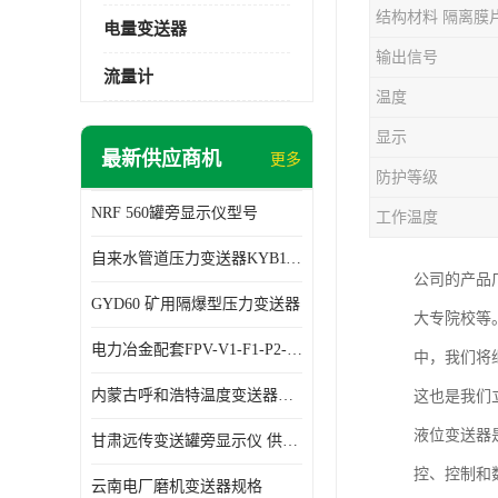
结构材料 隔离膜
电量变送器
输出信号
流量计
温度
显示
最新供应商机
更多
防护等级
NRF 560罐旁显示仪型号
工作温度
自来水管道压力变送器KYB11G03M2型号 使用方便
公司的产品
GYD60 矿用隔爆型压力变送器
大专院校等
电力冶金配套FPV-V1-F1-P2-03电压变送器
中，我们将
内蒙古呼和浩特温度变送器配套罐旁显示仪供应 性能稳定
这也是我们
液位变送器
甘肃远传变送罐旁显示仪 供应及时
控、控制和
云南电厂磨机变送器规格