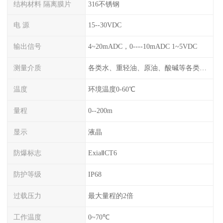
结构材料 隔离膜片
316不锈钢
电 源
15--30VDC
输出信号
4~20mADC，0----10mADC 1~5VDC
测量介质
各类水、重轻油、原油、酸碱等各类腐蚀液
温度
环境温度0-60℃
量程
0--200m
显示
液晶
防爆标志
ExiaⅡCT6
防护等级
IP68
过载压力
最大量程的2倍
工作温度
0~70℃