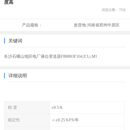
度高
浏览次数：
79
次
产品规格：
发货地:
河南省郑州中原区
关键词
长沙石嘴山地区电厂液位变送器FB0803F104,E3,i,M1
详细说明
精 度
±0.5％
稳定性
＜±0.25％FS/年