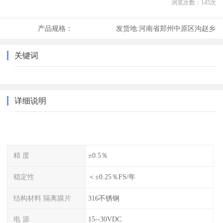
浏览次数：
145
次
产品规格：
发货地:
河南省郑州中原区沟赵乡
关键词
详细说明
精 度
±0.5％
稳定性
＜±0.25％FS/年
结构材料 隔离膜片
316不锈钢
电 源
15--30VDC