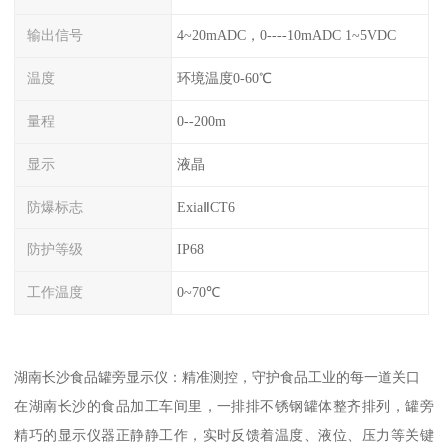
输出信号
4~20mADC，0----10mADC 1~5VDC
温度
环境温度0-60℃
量程
0--200m
显示
液晶
防爆标志
ExiaⅡCT6
防护等级
IP68
工作温度
0~70℃
湖南长沙食品罐旁显示仪：精准测控，守护食品工业的每一道关口
在湖南长沙的食品加工车间里，一排排不锈钢罐体整齐排列，罐旁
精巧的显示仪器正静静工作，实时反馈着温度、液位、压力等关键