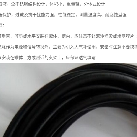
溶液。全不锈钢结构设计，体积小，重量轻，分体式设计
压保护，过载及抗干扰能力强，性能稳定，测量温度高、耐腐蚀型强
项：
器可垂直、倾斜或水平安装在罐体、槽内，应注意不让泥沙埋没或堵塞膜片 ;
电缆除作为电源和信号转换外，主要为引入大气补偿用，安装时注意不要挟持
垂直安装在罐体上方或附近的支架上，应保证透气填写