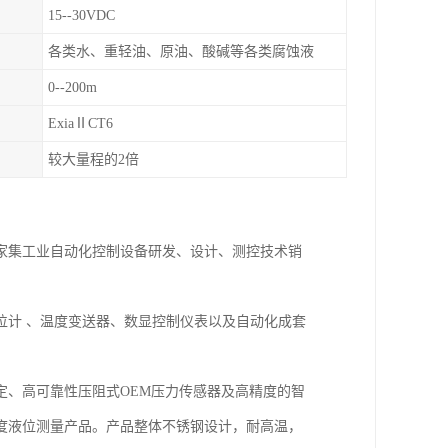
15--30VDC
各类水、重轻油、原油、酸碱等各类腐蚀液
0--200m
ExiaⅡCT6
较大量程的2倍
一家集工业自动化控制设备研发、设计、测控技术销
位计 、温度变送器、数显控制仪表以及自动化成套
定、高可靠性压阻式OEM压力传感器及高精度的智
度液位测量产品。产品整体不锈钢设计，耐高温，