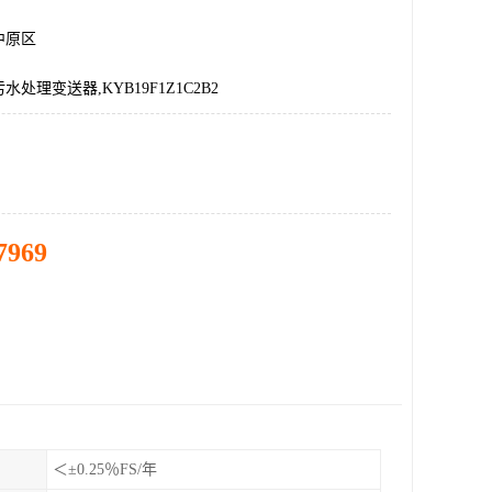
中原区
处理变送器,KYB19F1Z1C2B2
7969
＜±0.25％FS/年