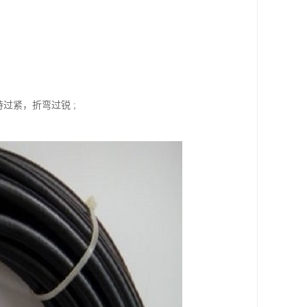
过紧，折弯过锐 ;