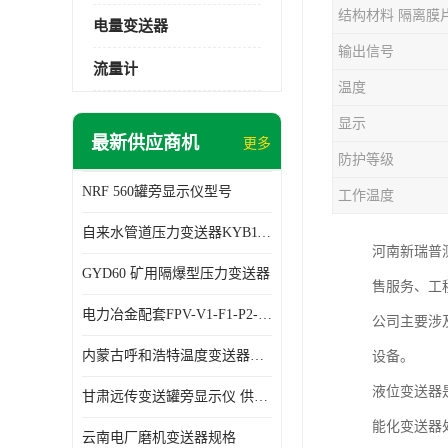
结构材料 隔离膜
电量变送器
输出信号
流量计
温度
显示
最新供应商机
更多
防护等级
NRF 560罐旁显示仪型号
工作温度
自来水管道压力变送器KYB11G03M2型号 使用方便
河南新瑞普
GYD60 矿用隔爆型压力变送器
售服务、工
电力冶金配套FPV-V1-F1-P2-03电压变送器
公司主要涉
内蒙古呼和浩特温度变送器配套罐旁显示仪供应 性能稳定
设备。
液位变送器
甘肃远传变送罐旁显示仪 供应及时
能化变送器
云南电厂磨机变送器规格