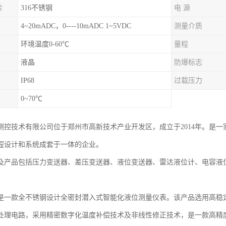
片
316不锈钢
电 源
4~20mADC，0----10mADC 1~5VDC
测量介质
环境温度0-60℃
量程
液晶
防爆标志
IP68
过载压力
0~70℃
测控技术有限公司位于郑州市高新技术产业开发区，成立于2014年。是
程设计和系统成套于一体的企业。
及产品包括压力变送器、差压变送器、液位变送器、雷达液位计、电容液
是一款全不锈钢设计全密封潜入式智能化液位测量仪表。该产品选用高稳
处理电路，采用精密数字化温度补偿技术及非线性修正技术，是一款高精