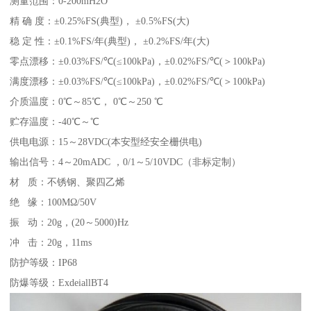
测量范围：0-200mH2O
精 确 度：±0.25%FS(典型)， ±0.5%FS(大)
稳 定 性：±0.1%FS/年(典型)， ±0.2%FS/年(大)
零点漂移：±0.03%FS/℃(≤100kPa)，±0.02%FS/℃(＞100kPa)
满度漂移：±0.03%FS/℃(≤100kPa)，±0.02%FS/℃(＞100kPa)
介质温度：0℃～85℃， 0℃～250 ℃
贮存温度：-40℃～℃
供电电源：15～28VDC(本安型经安全栅供电)
输出信号：4～20mADC ，0/1～5/10VDC（非标定制）
材 质：不锈钢、聚四乙烯
绝 缘：100MΩ/50V
振 动：20g，(20～5000)Hz
冲 击：20g，11ms
防护等级：IP68
防爆等级：ExdeiallBT4