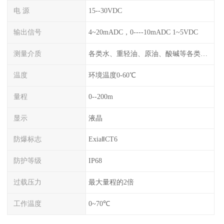
电 源
15--30VDC
输出信号
4~20mADC，0----10mADC 1~5VDC
测量介质
各类水、重轻油、原油、酸碱等各类腐蚀液
温度
环境温度0-60℃
量程
0--200m
显示
液晶
防爆标志
ExiaⅡCT6
防护等级
IP68
过载压力
最大量程的2倍
工作温度
0~70℃