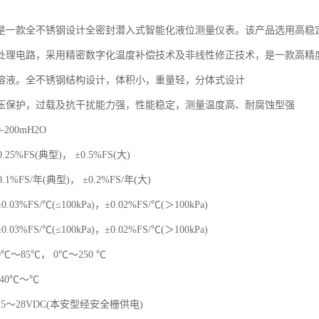
是一款全不锈钢设计全密封潜入式智能化液位测量仪表。该产品选用高稳
处理电路，采用精密数字化温度补偿技术及非线性修正技术，是一款高精
溶液。全不锈钢结构设计，体积小，重量轻，分体式设计
压保护，过载及抗干扰能力强，性能稳定，测量温度高、耐腐蚀型强
200mH2O
.25%FS(典型)， ±0.5%FS(大)
.1%FS/年(典型)， ±0.2%FS/年(大)
3%FS/℃(≤100kPa)，±0.02%FS/℃(＞100kPa)
3%FS/℃(≤100kPa)，±0.02%FS/℃(＞100kPa)
度：0℃～85℃， 0℃～250 ℃
40℃～℃
5～28VDC(本安型经安全栅供电)