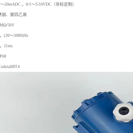
20mADC ，0/1～5/10VDC（非标定制）
锈钢、聚四乙烯
MΩ/50V
(20～5000)Hz
，11ms
68
eiallBT4