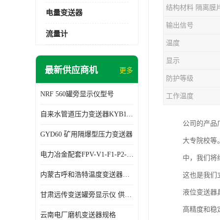
结构材料 隔离膜
电量变送器
输出信号
流量计
温度
显示
最新供应商机
更多
防护等级
NRF 560罐旁显示仪型号
工作温度
自来水管道压力变送器KYB11G03M2型号 使用方便
公司的产品
GYD60 矿用隔爆型压力变送器
大专院校等
电力冶金配套FPV-V1-F1-P2-03电压变送器
中，我们将
内蒙古呼和浩特温度变送器配套罐旁显示仪供应 性能稳定
这也是我们
液位变送器
甘肃远传变送罐旁显示仪 供应及时
高精度和稳
云南电厂磨机变送器规格