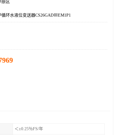
中原区
循环水液位变送器CS26GADⅢEM1P1
7969
＜±0.25％FS/年