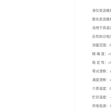
液位变送器
能化变送器
适用于高温
反性和过电
测量范围：0-
精 确 度：±0
稳 定 性：±0
零点漂移：±0.0
满度漂移：±0.0
介质温
贮存温度：-
供电电源：1