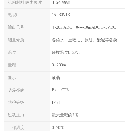
结构材料 隔离膜片
316不锈钢
电 源
15--30VDC
输出信号
4~20mADC，0----10mADC 1~5VDC
测量介质
各类水、重轻油、原油、酸碱等各类腐蚀液
温度
环境温度0-60℃
量程
0--200m
显示
液晶
防爆标志
ExiaⅡCT6
防护等级
IP68
过载压力
最大量程的2倍
工作温度
0~70℃