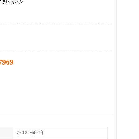
中原区沟赵乡
7969
＜±0.25％FS/年