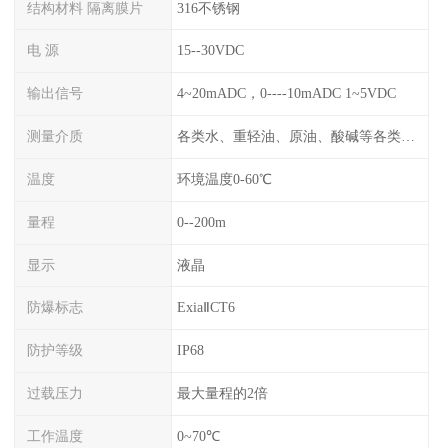
结构材料 隔离膜片
316不锈钢
电 源
15--30VDC
输出信号
4~20mADC，0----10mADC 1~5VDC
测量介质
各类水、重轻油、原油、酸碱等各类腐蚀液
温度
环境温度0-60℃
量程
0--200m
显示
液晶
防爆标志
ExiaⅡCT6
防护等级
IP68
过载压力
最大量程的2倍
工作温度
0~70℃