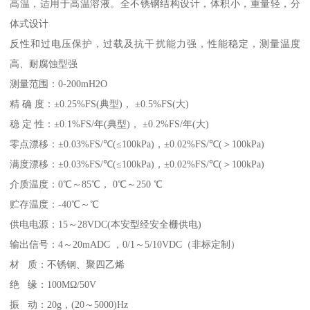
高温，适用于高温溶液。全不锈钢结构设计，体积小，重量轻，分
体式设计
反性和过电压保护，过载及抗干扰能力强，性能稳定，测量温度
高、耐腐蚀型强
测量范围：0-200mH2O
精 确 度：±0.25%FS(典型)， ±0.5%FS(大)
稳 定 性：±0.1%FS/年(典型)， ±0.2%FS/年(大)
零点漂移：±0.03%FS/℃(≤100kPa)，±0.02%FS/℃(＞100kPa)
满度漂移：±0.03%FS/℃(≤100kPa)，±0.02%FS/℃(＞100kPa)
介质温度：0℃～85℃， 0℃～250 ℃
贮存温度：-40℃～℃
供电电源：15～28VDC(本安型经安全栅供电)
输出信号：4～20mADC ，0/1～5/10VDC（非标定制）
材 质：不锈钢、聚四乙烯
绝 缘：100MΩ/50V
振 动：20g，(20～5000)Hz