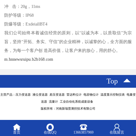
冲 击：20g，11ms
防护等级：IP68
防爆等级：ExdeiallBT4
我们公司始终本着诚信经营的原则，以“以诚为本，以质取信”为宗
旨，坚持“开拓、务实、守信”的企业精神，以诚挚的心，全方面的服
务，为每一个客户创 造高价值，让客户来的放心，用的舒心。
m.hnnewsruipu.b2b168.com
Top
主营产品：压力变送器 液位变送器 差压变送器 雷达料位计 电容物位计 温度显示控制仪表 电量变
送器 流量计 工业自动化系统成套设备
版权所有：河南新瑞普测控技术有限公司
首页
在线QQ
13663857969
在线留言