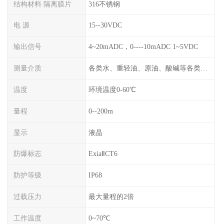
结构材料 隔离膜片
316不锈钢
电 源
15--30VDC
输出信号
4~20mADC，0----10mADC 1~5VDC
测量介质
各类水、重轻油、原油、酸碱等各类腐蚀液
温度
环境温度0-60℃
量程
0--200m
显示
液晶
防爆标志
ExiaⅡCT6
防护等级
IP68
过载压力
最大量程的2倍
工作温度
0~70℃