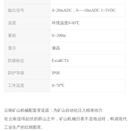
输出信号
4~20mADC，0----10mADC 1~5VDC
温度
环境温度0-60℃
量程
0--200m
显示
液晶
防爆标志
ExiaⅡCT6
防护等级
IP68
工作温度
0~70℃
云南矿山机械配套变送器：为矿山自动化注入精准动力
在云南连绵起伏的群山之中，矿山机械日夜不息地运转，构成现代
工业生产的壮阔图景。