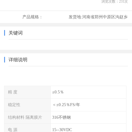
浏览次数：
231
次
产品规格：
发货地:
河南省郑州中原区沟赵乡
关键词
详细说明
精 度
±0.5％
稳定性
＜±0.25％FS/年
结构材料 隔离膜片
316不锈钢
电 源
15--30VDC